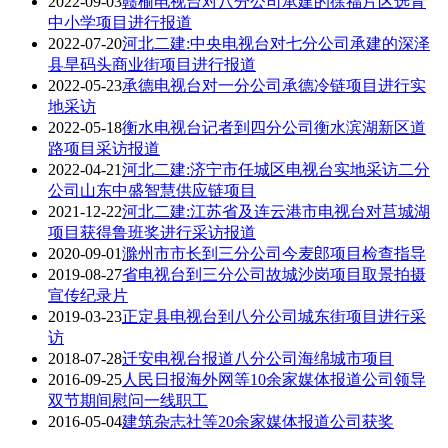
2022-09-03
赣榆电视台对八分公司承建的徐福片区选青
中小学项目进行报道
2022-07-20
河北二建:中央电视台对七分公司承建的深泽
县旱码头商业街项目进行报道
2022-05-23
承德电视台对一分公司承德冷链项目进行实
地采访
2022-05-18
衡水电视台记者到四分公司衡水滨湖新区道
路项目采访报道
2022-04-21
河北二建:济宁市任城区电视台实地采访二分
公司山东中盛智慧供应链项目
2021-12-22
河北二建:江苏省及连云港市电视台对莒城湖
项目获得鲁班奖进行采访报道
2020-09-01
滁州市市长到三分公司今麦郎项目检查指导
2019-08-27
省电视台到三分公司故城沙岗项目取景拍摄
宣传纪录片
2019-03-23
正定县电视台到八分公司城东街项目进行采
访
2018-07-28
迁安电视台报道八分公司海绵城市项目
2016-09-25
人民日报海外网等10余家媒体报道公司领导
双节期间慰问一线职工
2016-05-04
建筑杂志社等20余家媒体报道公司获奖