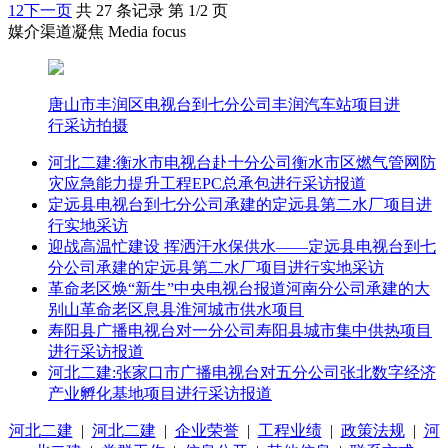
1
2
下一页
共 27 条记录 第 1/2 页
媒介渠道凝焦 Media focus
唐山市丰润区电视台到七分公司丰润汽车站项目进
行采访拍摄
河北二建:衡水市电视台赴十分公司衡水市区燃气管网防
灾应急能力提升工程EPC总承包进行采访报道
定远县电视台到七分公司承建的定远县第二水厂项目进
行实地采访
迎战高温忙建设 挥洒汗水保供水——定远县电视台到七
分公司承建的定远县第二水厂项目进行实地采访
革命老区焕“新生”中央电视台报道河南分公司承建的大
别山革命老区息县淮河城市供水项目
寿阳县广播电视台对一分公司寿阳县城市集中供热项目
进行采访报道
河北二建:张家口市广播电视台对五分公司张北数字经济
产业孵化基地项目进行采访报道
河北二建
|
河北二建
|
企业荣誉
|
工程业绩
|
政策法规
|
河