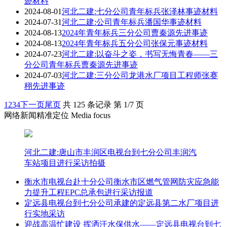
迹材料
2024-08-01
河北二建:七分公司青年标兵张泽林事迹材料
2024-07-31
河北二建:公司青年标兵潘国华事迹材料
2024-08-13
2024年青年标兵三分公司曹秦源先进事迹
2024-08-13
2024年青年标兵五分公司张保元事迹材料
2024-07-23
河北二建:以奋斗之姿，书写无悔青春——三
分公司青年标兵曹秦源先进事迹
2024-07-03
河北二建:三分公司龙港水厂项目工程师张赛
栩先进事迹
1
2
3
4
下一页
尾页
共 125 条记录 第 1/7 页
网络新闻精准定位 Media focus
河北二建:唐山市丰润区电视台到七分公司丰润汽
车站项目进行采访拍摄
衡水市电视台赴十分公司衡水市区燃气管网防灾应急能
力提升工程EPC总承包进行采访报道
定远县电视台到七分公司承建的定远县第二水厂项目进
行实地采访
迎战高温忙建设 挥洒汗水保供水——定远县电视台到七