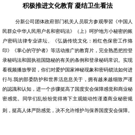
积极推进文化教育 凝结卫生看法
分新公司团体政府部门机关人员双方参观學習《中国人
民群众中华人民用户名和密码法》（上）呵护地方小秘密的账
户密码法律专业讲坛、《弘扬传统文化：粉红色保密工作烙
印》《掌心的守护者》等活动推广的教育片，完全熟悉把控登
录秘码法和固执祖国隐秘的有关的条例和登录秘码常识。实现
看视频播放學習，你们对爱护国家神秘现象和密码锁法如何进
行与.我的部委防护和世界活息息关于，拥有越来越细致严谨
的認識和认知，进一个步骤挺高了国度安会保障感觉和商业秘
密感觉。同学们乱纷纷觉得将下主观能动性谨遵商业秘密规
则，挺高人体严防感觉，决不允许维护与保养国度安会保障。