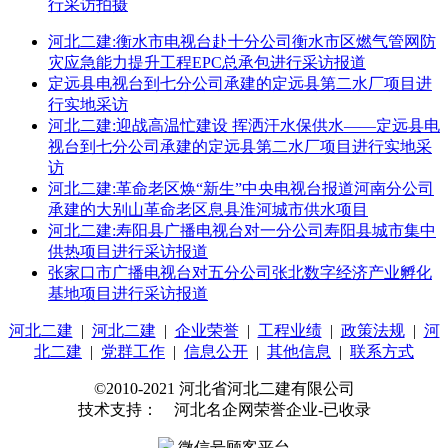
行采访拍摄
河北二建:衡水市电视台赴十分公司衡水市区燃气管网防
灾应急能力提升工程EPC总承包进行采访报道
定远县电视台到七分公司承建的定远县第二水厂项目进
行实地采访
河北二建:迎战高温忙建设 挥洒汗水保供水——定远县电
视台到七分公司承建的定远县第二水厂项目进行实地采
访
河北二建:革命老区焕“新生”中央电视台报道河南分公司
承建的大别山革命老区息县淮河城市供水项目
河北二建:寿阳县广播电视台对一分公司寿阳县城市集中
供热项目进行采访报道
张家口市广播电视台对五分公司张北数字经济产业孵化
基地项目进行采访报道
河北二建
|
河北二建
|
企业荣誉
|
工程业绩
|
政策法规
|
河
北二建
|
党群工作
|
信息公开
|
其他信息
|
联系方式
©2010-2021 河北省河北二建有限公司
技术支持： 河北名企网荣誉企业-已收录
微信号顾客平台