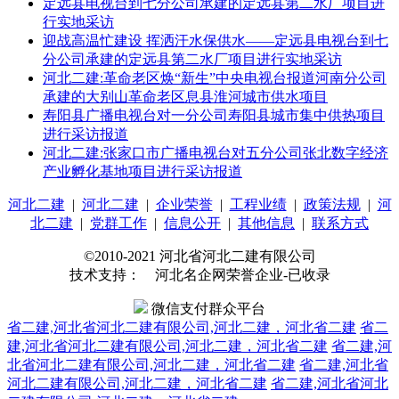
定远县电视台到七分公司承建的定远县第二水厂项目进
行实地采访
迎战高温忙建设 挥洒汗水保供水——定远县电视台到七
分公司承建的定远县第二水厂项目进行实地采访
河北二建:革命老区焕“新生”中央电视台报道河南分公司
承建的大别山革命老区息县淮河城市供水项目
寿阳县广播电视台对一分公司寿阳县城市集中供热项目
进行采访报道
河北二建:张家口市广播电视台对五分公司张北数字经济
产业孵化基地项目进行采访报道
河北二建
|
河北二建
|
企业荣誉
|
工程业绩
|
政策法规
|
河
北二建
|
党群工作
|
信息公开
|
其他信息
|
联系方式
©2010-2021 河北省河北二建有限公司
技术支持： 河北名企网荣誉企业-已收录
微信支付群众平台
省二建,河北省河北二建有限公司,河北二建，河北省二建
省二
建,河北省河北二建有限公司,河北二建，河北省二建
省二建,河
北省河北二建有限公司,河北二建，河北省二建
省二建,河北省
河北二建有限公司,河北二建，河北省二建
省二建,河北省河北