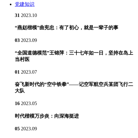
党建知识
31
2023.10
“燕赵楷模”曲宪忠：有了初心，就是一辈子的事
03
2023.09
“全国道德模范”王锦萍：三十七年如一日，坚持在岛上
当村医
01
2023.07
奋飞新时代的“空中铁拳”——记空军航空兵某团飞行二
大队
16
2023.05
时代楷模万步炎：向深海挺进
05
2023.09