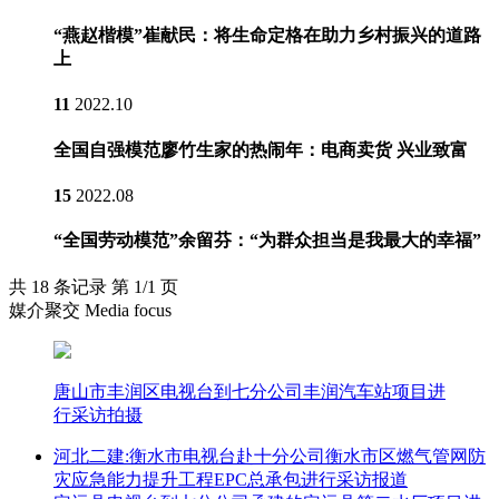
“燕赵楷模”崔献民：将生命定格在助力乡村振兴的道路
上
11
2022.10
全国自强模范廖竹生家的热闹年：电商卖货 兴业致富
15
2022.08
“全国劳动模范”余留芬：“为群众担当是我最大的幸福”
共 18 条记录 第 1/1 页
媒介聚交 Media focus
唐山市丰润区电视台到七分公司丰润汽车站项目进
行采访拍摄
河北二建:衡水市电视台赴十分公司衡水市区燃气管网防
灾应急能力提升工程EPC总承包进行采访报道