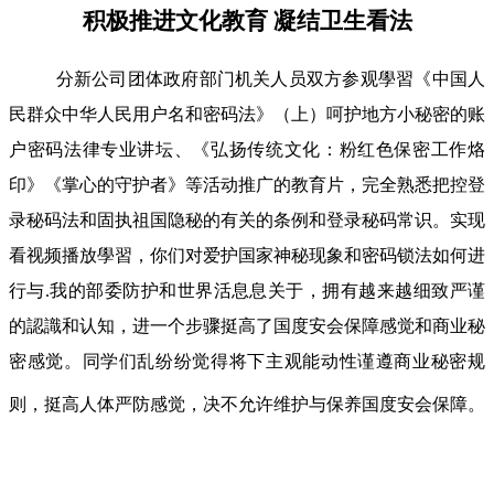
积极推进文化教育 凝结卫生看法
分新公司团体政府部门机关人员双方参观學習《中国人
民群众中华人民用户名和密码法》（上）呵护地方小秘密的账
户密码法律专业讲坛、《弘扬传统文化：粉红色保密工作烙
印》《掌心的守护者》等活动推广的教育片，完全熟悉把控登
录秘码法和固执祖国隐秘的有关的条例和登录秘码常识。实现
看视频播放學習，你们对爱护国家神秘现象和密码锁法如何进
行与.我的部委防护和世界活息息关于，拥有越来越细致严谨
的認識和认知，进一个步骤挺高了国度安会保障感觉和商业秘
密感觉。同学们乱纷纷觉得将下主观能动性谨遵商业秘密规
则，挺高人体严防感觉，决不允许维护与保养国度安会保障。