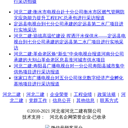
行采访拍摄
河北二建:衡水市电视台赴十分公司衡水市区燃气管网防
灾应急能力提升工程EPC总承包进行采访报道
定远县电视台到七分公司承建的定远县第二水厂项目进
行实地采访
河北二建:迎战高温忙建设 挥洒汗水保供水——定远县电
视台到七分公司承建的定远县第二水厂项目进行实地采
访
河北二建:革命老区焕“新生”中央电视台报道河南分公司
承建的大别山革命老区息县淮河城市供水项目
河北二建:寿阳县广播电视台对一分公司寿阳县城市集中
供热项目进行采访报道
张家口市广播电视台对五分公司张北数字经济产业孵化
基地项目进行采访报道
河北二建
|
河北二建
|
企业荣誉
|
工程业绩
|
政策法规
|
河
北二建
|
党群工作
|
信息公开
|
其他信息
|
联系方式
©2010-2021 河北省河北二建有限公司
技术支持： 河北名企网荣誉企业-已收录
微信号顾客平台