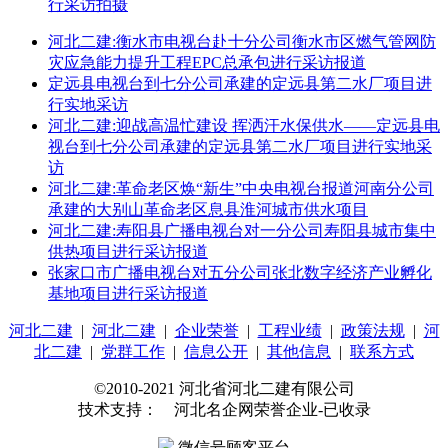
行采访拍摄
河北二建:衡水市电视台赴十分公司衡水市区燃气管网防
灾应急能力提升工程EPC总承包进行采访报道
定远县电视台到七分公司承建的定远县第二水厂项目进
行实地采访
河北二建:迎战高温忙建设 挥洒汗水保供水——定远县电
视台到七分公司承建的定远县第二水厂项目进行实地采
访
河北二建:革命老区焕“新生”中央电视台报道河南分公司
承建的大别山革命老区息县淮河城市供水项目
河北二建:寿阳县广播电视台对一分公司寿阳县城市集中
供热项目进行采访报道
张家口市广播电视台对五分公司张北数字经济产业孵化
基地项目进行采访报道
河北二建
|
河北二建
|
企业荣誉
|
工程业绩
|
政策法规
|
河
北二建
|
党群工作
|
信息公开
|
其他信息
|
联系方式
©2010-2021 河北省河北二建有限公司
技术支持： 河北名企网荣誉企业-已收录
微信号顾客平台