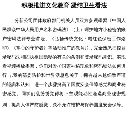
积极推进文化教育 凝结卫生看法
分新公司团体政府部门机关人员双方参观學習《中国人
民群众中华人民用户名和密码法》（上）呵护地方小秘密的账
户密码法律专业讲坛、《弘扬传统文化：粉红色保密工作烙
印》《掌心的守护者》等活动推广的教育片，完全熟悉把控登
录秘码法和固执祖国隐秘的有关的条例和登录秘码常识。实现
看视频播放學習，你们对爱护国家神秘现象和密码锁法如何进
行与.我的部委防护和世界活息息关于，拥有越来越细致严谨
的認識和认知，进一个步骤挺高了国度安会保障感觉和商业秘
密感觉。同学们乱纷纷觉得将下主观能动性谨遵商业秘密规
则，挺高人体严防感觉，决不允许维护与保养国度安会保障。