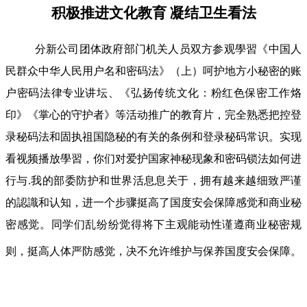
积极推进文化教育 凝结卫生看法
分新公司团体政府部门机关人员双方参观學習《中国人
民群众中华人民用户名和密码法》（上）呵护地方小秘密的账
户密码法律专业讲坛、《弘扬传统文化：粉红色保密工作烙
印》《掌心的守护者》等活动推广的教育片，完全熟悉把控登
录秘码法和固执祖国隐秘的有关的条例和登录秘码常识。实现
看视频播放學習，你们对爱护国家神秘现象和密码锁法如何进
行与.我的部委防护和世界活息息关于，拥有越来越细致严谨
的認識和认知，进一个步骤挺高了国度安会保障感觉和商业秘
密感觉。同学们乱纷纷觉得将下主观能动性谨遵商业秘密规
则，挺高人体严防感觉，决不允许维护与保养国度安会保障。