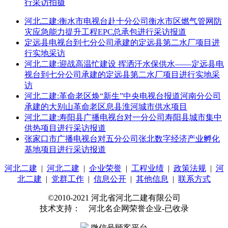
行采访拍摄
河北二建:衡水市电视台赴十分公司衡水市区燃气管网防
灾应急能力提升工程EPC总承包进行采访报道
定远县电视台到七分公司承建的定远县第二水厂项目进
行实地采访
河北二建:迎战高温忙建设 挥洒汗水保供水——定远县电
视台到七分公司承建的定远县第二水厂项目进行实地采
访
河北二建:革命老区焕“新生”中央电视台报道河南分公司
承建的大别山革命老区息县淮河城市供水项目
河北二建:寿阳县广播电视台对一分公司寿阳县城市集中
供热项目进行采访报道
张家口市广播电视台对五分公司张北数字经济产业孵化
基地项目进行采访报道
河北二建
|
河北二建
|
企业荣誉
|
工程业绩
|
政策法规
|
河
北二建
|
党群工作
|
信息公开
|
其他信息
|
联系方式
©2010-2021 河北省河北二建有限公司
技术支持： 河北名企网荣誉企业-已收录
微信号顾客平台