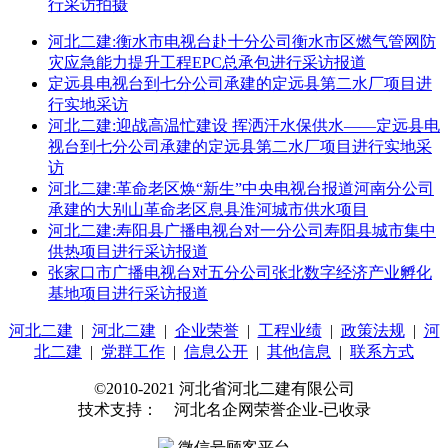
行采访拍摄
河北二建:衡水市电视台赴十分公司衡水市区燃气管网防
灾应急能力提升工程EPC总承包进行采访报道
定远县电视台到七分公司承建的定远县第二水厂项目进
行实地采访
河北二建:迎战高温忙建设 挥洒汗水保供水——定远县电
视台到七分公司承建的定远县第二水厂项目进行实地采
访
河北二建:革命老区焕“新生”中央电视台报道河南分公司
承建的大别山革命老区息县淮河城市供水项目
河北二建:寿阳县广播电视台对一分公司寿阳县城市集中
供热项目进行采访报道
张家口市广播电视台对五分公司张北数字经济产业孵化
基地项目进行采访报道
河北二建
|
河北二建
|
企业荣誉
|
工程业绩
|
政策法规
|
河
北二建
|
党群工作
|
信息公开
|
其他信息
|
联系方式
©2010-2021 河北省河北二建有限公司
技术支持： 河北名企网荣誉企业-已收录
微信号顾客平台