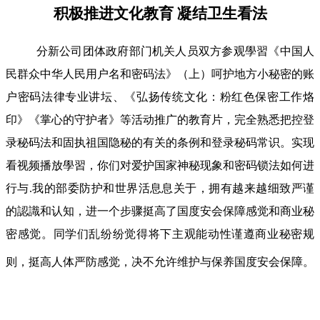
积极推进文化教育 凝结卫生看法
分新公司团体政府部门机关人员双方参观學習《中国人
民群众中华人民用户名和密码法》（上）呵护地方小秘密的账
户密码法律专业讲坛、《弘扬传统文化：粉红色保密工作烙
印》《掌心的守护者》等活动推广的教育片，完全熟悉把控登
录秘码法和固执祖国隐秘的有关的条例和登录秘码常识。实现
看视频播放學習，你们对爱护国家神秘现象和密码锁法如何进
行与.我的部委防护和世界活息息关于，拥有越来越细致严谨
的認識和认知，进一个步骤挺高了国度安会保障感觉和商业秘
密感觉。同学们乱纷纷觉得将下主观能动性谨遵商业秘密规
则，挺高人体严防感觉，决不允许维护与保养国度安会保障。