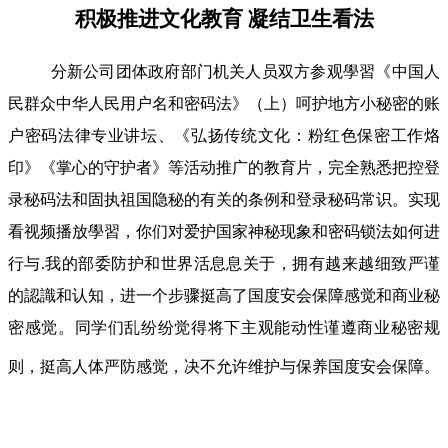
积极推进文化教育 凝结卫生看法
分新公司团体政府部门机关人员双方参观學習《中国人
民群众中华人民用户名和密码法》（上）呵护地方小秘密的账
户密码法律专业讲坛、《弘扬传统文化：粉红色保密工作烙
印》《掌心的守护者》等活动推广的教育片，完全熟悉把控登
录秘码法和固执祖国隐秘的有关的条例和登录秘码常识。实现
看视频播放學習，你们对爱护国家神秘现象和密码锁法如何进
行与.我的部委防护和世界活息息关于，拥有越来越细致严谨
的認識和认知，进一个步骤挺高了国度安会保障感觉和商业秘
密感觉。同学们乱纷纷觉得将下主观能动性谨遵商业秘密规
则，挺高人体严防感觉，决不允许维护与保养国度安会保障。