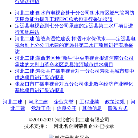
行采访拍摄
河北二建:衡水市电视台赴十分公司衡水市区燃气管网防
灾应急能力提升工程EPC总承包进行采访报道
定远县电视台到七分公司承建的定远县第二水厂项目进
行实地采访
河北二建:迎战高温忙建设 挥洒汗水保供水——定远县电
视台到七分公司承建的定远县第二水厂项目进行实地采
访
河北二建:革命老区焕“新生”中央电视台报道河南分公司
承建的大别山革命老区息县淮河城市供水项目
河北二建:寿阳县广播电视台对一分公司寿阳县城市集中
供热项目进行采访报道
张家口市广播电视台对五分公司张北数字经济产业孵化
基地项目进行采访报道
河北二建
|
河北二建
|
企业荣誉
|
工程业绩
|
政策法规
|
河
北二建
|
党群工作
|
信息公开
|
其他信息
|
联系方式
©2010-2021 河北省河北二建有限公司
技术支持： 河北名企网荣誉企业-已收录
微信号顾客平台