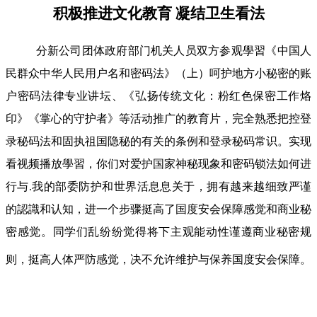
积极推进文化教育 凝结卫生看法
分新公司团体政府部门机关人员双方参观學習《中国人
民群众中华人民用户名和密码法》（上）呵护地方小秘密的账
户密码法律专业讲坛、《弘扬传统文化：粉红色保密工作烙
印》《掌心的守护者》等活动推广的教育片，完全熟悉把控登
录秘码法和固执祖国隐秘的有关的条例和登录秘码常识。实现
看视频播放學習，你们对爱护国家神秘现象和密码锁法如何进
行与.我的部委防护和世界活息息关于，拥有越来越细致严谨
的認識和认知，进一个步骤挺高了国度安会保障感觉和商业秘
密感觉。同学们乱纷纷觉得将下主观能动性谨遵商业秘密规
则，挺高人体严防感觉，决不允许维护与保养国度安会保障。