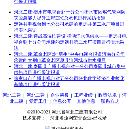
行采访拍摄
河北二建:衡水市电视台赴十分公司衡水市区燃气管网防
灾应急能力提升工程EPC总承包进行采访报道
定远县电视台到七分公司承建的定远县第二水厂项目进
行实地采访
河北二建:迎战高温忙建设 挥洒汗水保供水——定远县电
视台到七分公司承建的定远县第二水厂项目进行实地采
访
河北二建:革命老区焕“新生”中央电视台报道河南分公司
承建的大别山革命老区息县淮河城市供水项目
河北二建:寿阳县广播电视台对一分公司寿阳县城市集中
供热项目进行采访报道
张家口市广播电视台对五分公司张北数字经济产业孵化
基地项目进行采访报道
河北二建
|
河北二建
|
企业荣誉
|
工程业绩
|
政策法规
|
河
北二建
|
党群工作
|
信息公开
|
其他信息
|
联系方式
©2010-2021 河北省河北二建有限公司
技术支持： 河北名企网荣誉企业-已收录
微信号顾客平台