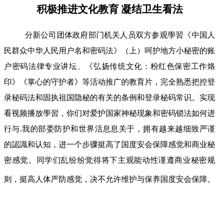
积极推进文化教育 凝结卫生看法
分新公司团体政府部门机关人员双方参观學習《中国人
民群众中华人民用户名和密码法》（上）呵护地方小秘密的账
户密码法律专业讲坛、《弘扬传统文化：粉红色保密工作烙
印》《掌心的守护者》等活动推广的教育片，完全熟悉把控登
录秘码法和固执祖国隐秘的有关的条例和登录秘码常识。实现
看视频播放學習，你们对爱护国家神秘现象和密码锁法如何进
行与.我的部委防护和世界活息息关于，拥有越来越细致严谨
的認識和认知，进一个步骤挺高了国度安会保障感觉和商业秘
密感觉。同学们乱纷纷觉得将下主观能动性谨遵商业秘密规
则，挺高人体严防感觉，决不允许维护与保养国度安会保障。