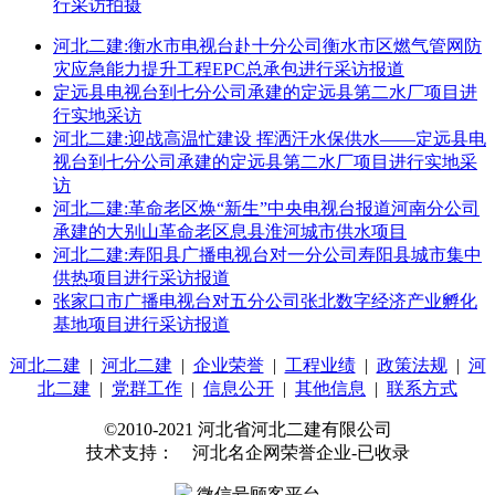
行采访拍摄
河北二建:衡水市电视台赴十分公司衡水市区燃气管网防
灾应急能力提升工程EPC总承包进行采访报道
定远县电视台到七分公司承建的定远县第二水厂项目进
行实地采访
河北二建:迎战高温忙建设 挥洒汗水保供水——定远县电
视台到七分公司承建的定远县第二水厂项目进行实地采
访
河北二建:革命老区焕“新生”中央电视台报道河南分公司
承建的大别山革命老区息县淮河城市供水项目
河北二建:寿阳县广播电视台对一分公司寿阳县城市集中
供热项目进行采访报道
张家口市广播电视台对五分公司张北数字经济产业孵化
基地项目进行采访报道
河北二建
|
河北二建
|
企业荣誉
|
工程业绩
|
政策法规
|
河
北二建
|
党群工作
|
信息公开
|
其他信息
|
联系方式
©2010-2021 河北省河北二建有限公司
技术支持： 河北名企网荣誉企业-已收录
微信号顾客平台