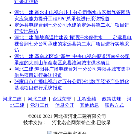
行采访拍摄
河北二建:衡水市电视台赴十分公司衡水市区燃气管网防
灾应急能力提升工程EPC总承包进行采访报道
定远县电视台到七分公司承建的定远县第二水厂项目进
行实地采访
河北二建:迎战高温忙建设 挥洒汗水保供水——定远县电
视台到七分公司承建的定远县第二水厂项目进行实地采
访
河北二建:革命老区焕“新生”中央电视台报道河南分公司
承建的大别山革命老区息县淮河城市供水项目
河北二建:寿阳县广播电视台对一分公司寿阳县城市集中
供热项目进行采访报道
张家口市广播电视台对五分公司张北数字经济产业孵化
基地项目进行采访报道
河北二建
|
河北二建
|
企业荣誉
|
工程业绩
|
政策法规
|
河
北二建
|
党群工作
|
信息公开
|
其他信息
|
联系方式
©2010-2021 河北省河北二建有限公司
技术支持： 河北名企网荣誉企业-已收录
微信号顾客平台