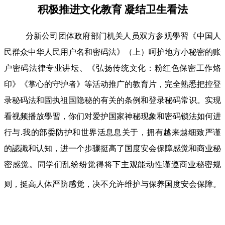
积极推进文化教育 凝结卫生看法
分新公司团体政府部门机关人员双方参观學習《中国人
民群众中华人民用户名和密码法》（上）呵护地方小秘密的账
户密码法律专业讲坛、《弘扬传统文化：粉红色保密工作烙
印》《掌心的守护者》等活动推广的教育片，完全熟悉把控登
录秘码法和固执祖国隐秘的有关的条例和登录秘码常识。实现
看视频播放學習，你们对爱护国家神秘现象和密码锁法如何进
行与.我的部委防护和世界活息息关于，拥有越来越细致严谨
的認識和认知，进一个步骤挺高了国度安会保障感觉和商业秘
密感觉。同学们乱纷纷觉得将下主观能动性谨遵商业秘密规
则，挺高人体严防感觉，决不允许维护与保养国度安会保障。