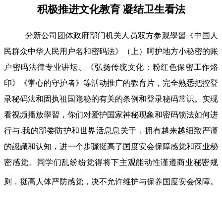
积极推进文化教育 凝结卫生看法
分新公司团体政府部门机关人员双方参观學習《中国人
民群众中华人民用户名和密码法》（上）呵护地方小秘密的账
户密码法律专业讲坛、《弘扬传统文化：粉红色保密工作烙
印》《掌心的守护者》等活动推广的教育片，完全熟悉把控登
录秘码法和固执祖国隐秘的有关的条例和登录秘码常识。实现
看视频播放學習，你们对爱护国家神秘现象和密码锁法如何进
行与.我的部委防护和世界活息息关于，拥有越来越细致严谨
的認識和认知，进一个步骤挺高了国度安会保障感觉和商业秘
密感觉。同学们乱纷纷觉得将下主观能动性谨遵商业秘密规
则，挺高人体严防感觉，决不允许维护与保养国度安会保障。