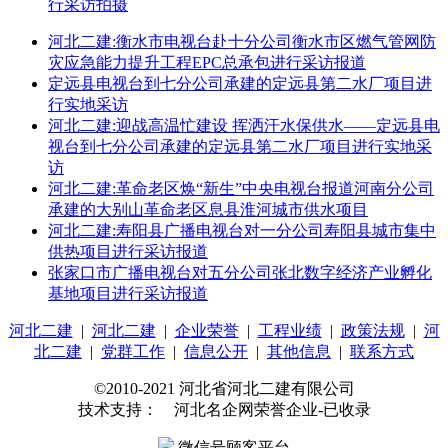
行采访拍摄
河北二建:衡水市电视台赴十分公司衡水市区燃气管网防
灾应急能力提升工程EPC总承包进行采访报道
定远县电视台到七分公司承建的定远县第二水厂项目进
行实地采访
河北二建:迎战高温忙建设 挥洒汗水保供水——定远县电
视台到七分公司承建的定远县第二水厂项目进行实地采
访
河北二建:革命老区焕“新生”中央电视台报道河南分公司
承建的大别山革命老区息县淮河城市供水项目
河北二建:寿阳县广播电视台对一分公司寿阳县城市集中
供热项目进行采访报道
张家口市广播电视台对五分公司张北数字经济产业孵化
基地项目进行采访报道
河北二建
|
河北二建
|
企业荣誉
|
工程业绩
|
政策法规
|
河
北二建
|
党群工作
|
信息公开
|
其他信息
|
联系方式
©2010-2021 河北省河北二建有限公司
技术支持： 河北名企网荣誉企业-已收录
微信号顾客平台