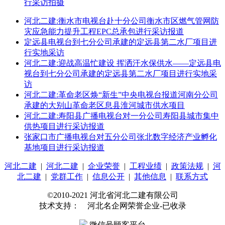
行采访拍摄
河北二建:衡水市电视台赴十分公司衡水市区燃气管网防
灾应急能力提升工程EPC总承包进行采访报道
定远县电视台到七分公司承建的定远县第二水厂项目进
行实地采访
河北二建:迎战高温忙建设 挥洒汗水保供水——定远县电
视台到七分公司承建的定远县第二水厂项目进行实地采
访
河北二建:革命老区焕“新生”中央电视台报道河南分公司
承建的大别山革命老区息县淮河城市供水项目
河北二建:寿阳县广播电视台对一分公司寿阳县城市集中
供热项目进行采访报道
张家口市广播电视台对五分公司张北数字经济产业孵化
基地项目进行采访报道
河北二建
|
河北二建
|
企业荣誉
|
工程业绩
|
政策法规
|
河
北二建
|
党群工作
|
信息公开
|
其他信息
|
联系方式
©2010-2021 河北省河北二建有限公司
技术支持： 河北名企网荣誉企业-已收录
微信号顾客平台