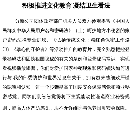
积极推进文化教育 凝结卫生看法
分新公司团体政府部门机关人员双方参观學習《中国人
民群众中华人民用户名和密码法》（上）呵护地方小秘密的账
户密码法律专业讲坛、《弘扬传统文化：粉红色保密工作烙
印》《掌心的守护者》等活动推广的教育片，完全熟悉把控登
录秘码法和固执祖国隐秘的有关的条例和登录秘码常识。实现
看视频播放學習，你们对爱护国家神秘现象和密码锁法如何进
行与.我的部委防护和世界活息息关于，拥有越来越细致严谨
的認識和认知，进一个步骤挺高了国度安会保障感觉和商业秘
密感觉。同学们乱纷纷觉得将下主观能动性谨遵商业秘密规
则，挺高人体严防感觉，决不允许维护与保养国度安会保障。