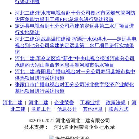
行采访拍摄
河北二建:衡水市电视台赴十分公司衡水市区燃气管网防
灾应急能力提升工程EPC总承包进行采访报道
定远县电视台到七分公司承建的定远县第二水厂项目进
行实地采访
河北二建:迎战高温忙建设 挥洒汗水保供水——定远县电
视台到七分公司承建的定远县第二水厂项目进行实地采
访
河北二建:革命老区焕“新生”中央电视台报道河南分公司
承建的大别山革命老区息县淮河城市供水项目
河北二建:寿阳县广播电视台对一分公司寿阳县城市集中
供热项目进行采访报道
张家口市广播电视台对五分公司张北数字经济产业孵化
基地项目进行采访报道
河北二建
|
河北二建
|
企业荣誉
|
工程业绩
|
政策法规
|
河
北二建
|
党群工作
|
信息公开
|
其他信息
|
联系方式
©2010-2021 河北省河北二建有限公司
技术支持： 河北名企网荣誉企业-已收录
微信号顾客平台