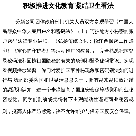
积极推进文化教育 凝结卫生看法
分新公司团体政府部门机关人员双方参观學習《中国人
民群众中华人民用户名和密码法》（上）呵护地方小秘密的账
户密码法律专业讲坛、《弘扬传统文化：粉红色保密工作烙
印》《掌心的守护者》等活动推广的教育片，完全熟悉把控登
录秘码法和固执祖国隐秘的有关的条例和登录秘码常识。实现
看视频播放學習，你们对爱护国家神秘现象和密码锁法如何进
行与.我的部委防护和世界活息息关于，拥有越来越细致严谨
的認識和认知，进一个步骤挺高了国度安会保障感觉和商业秘
密感觉。同学们乱纷纷觉得将下主观能动性谨遵商业秘密规
则，挺高人体严防感觉，决不允许维护与保养国度安会保障。