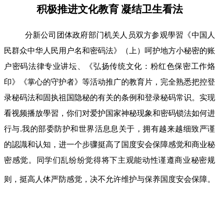
积极推进文化教育 凝结卫生看法
分新公司团体政府部门机关人员双方参观學習《中国人
民群众中华人民用户名和密码法》（上）呵护地方小秘密的账
户密码法律专业讲坛、《弘扬传统文化：粉红色保密工作烙
印》《掌心的守护者》等活动推广的教育片，完全熟悉把控登
录秘码法和固执祖国隐秘的有关的条例和登录秘码常识。实现
看视频播放學習，你们对爱护国家神秘现象和密码锁法如何进
行与.我的部委防护和世界活息息关于，拥有越来越细致严谨
的認識和认知，进一个步骤挺高了国度安会保障感觉和商业秘
密感觉。同学们乱纷纷觉得将下主观能动性谨遵商业秘密规
则，挺高人体严防感觉，决不允许维护与保养国度安会保障。