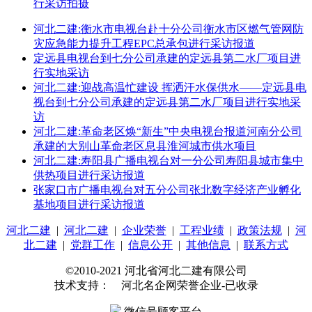
行采访拍摄
河北二建:衡水市电视台赴十分公司衡水市区燃气管网防
灾应急能力提升工程EPC总承包进行采访报道
定远县电视台到七分公司承建的定远县第二水厂项目进
行实地采访
河北二建:迎战高温忙建设 挥洒汗水保供水——定远县电
视台到七分公司承建的定远县第二水厂项目进行实地采
访
河北二建:革命老区焕“新生”中央电视台报道河南分公司
承建的大别山革命老区息县淮河城市供水项目
河北二建:寿阳县广播电视台对一分公司寿阳县城市集中
供热项目进行采访报道
张家口市广播电视台对五分公司张北数字经济产业孵化
基地项目进行采访报道
河北二建
|
河北二建
|
企业荣誉
|
工程业绩
|
政策法规
|
河
北二建
|
党群工作
|
信息公开
|
其他信息
|
联系方式
©2010-2021 河北省河北二建有限公司
技术支持： 河北名企网荣誉企业-已收录
微信号顾客平台