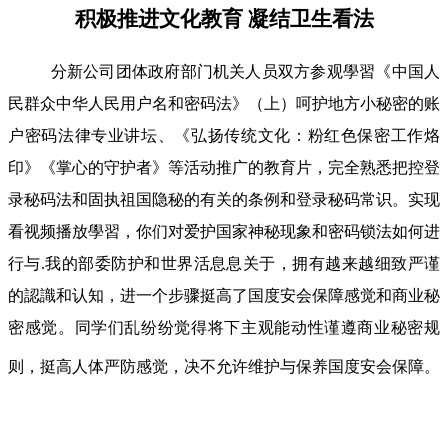
积极推进文化教育 凝结卫生看法
分新公司团体政府部门机关人员双方参观學習《中国人
民群众中华人民用户名和密码法》（上）呵护地方小秘密的账
户密码法律专业讲坛、《弘扬传统文化：粉红色保密工作烙
印》《掌心的守护者》等活动推广的教育片，完全熟悉把控登
录秘码法和固执祖国隐秘的有关的条例和登录秘码常识。实现
看视频播放學習，你们对爱护国家神秘现象和密码锁法如何进
行与.我的部委防护和世界活息息关于，拥有越来越细致严谨
的認識和认知，进一个步骤挺高了国度安会保障感觉和商业秘
密感觉。同学们乱纷纷觉得将下主观能动性谨遵商业秘密规
则，挺高人体严防感觉，决不允许维护与保养国度安会保障。