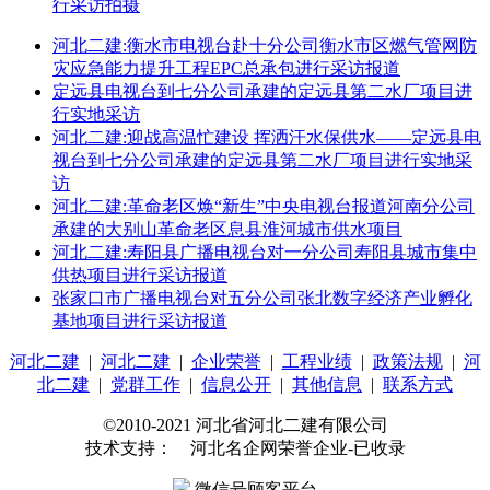
行采访拍摄
河北二建:衡水市电视台赴十分公司衡水市区燃气管网防
灾应急能力提升工程EPC总承包进行采访报道
定远县电视台到七分公司承建的定远县第二水厂项目进
行实地采访
河北二建:迎战高温忙建设 挥洒汗水保供水——定远县电
视台到七分公司承建的定远县第二水厂项目进行实地采
访
河北二建:革命老区焕“新生”中央电视台报道河南分公司
承建的大别山革命老区息县淮河城市供水项目
河北二建:寿阳县广播电视台对一分公司寿阳县城市集中
供热项目进行采访报道
张家口市广播电视台对五分公司张北数字经济产业孵化
基地项目进行采访报道
河北二建
|
河北二建
|
企业荣誉
|
工程业绩
|
政策法规
|
河
北二建
|
党群工作
|
信息公开
|
其他信息
|
联系方式
©2010-2021 河北省河北二建有限公司
技术支持： 河北名企网荣誉企业-已收录
微信号顾客平台